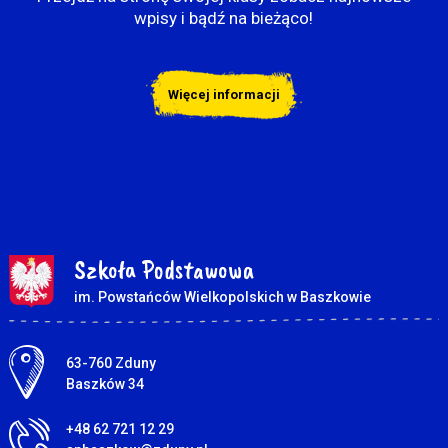
wpisy i bądź na bieżąco!
Więcej informacji
Szkoła Podstawowa
im. Powstańców Wielkopolskich w Baszkowie
Adres pocztowy:
63-760 Zduny
Baszków 34
+48 62 721 12 29