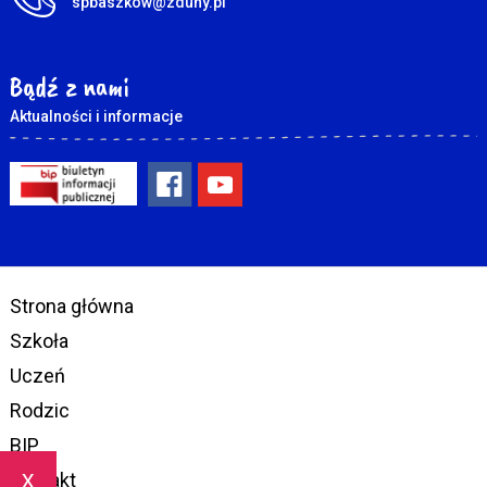
spbaszkow@zduny.pl
Bądź z nami
Aktualności i informacje
Strona główna
Szkoła
Uczeń
Rodzic
BIP
x
Kontakt