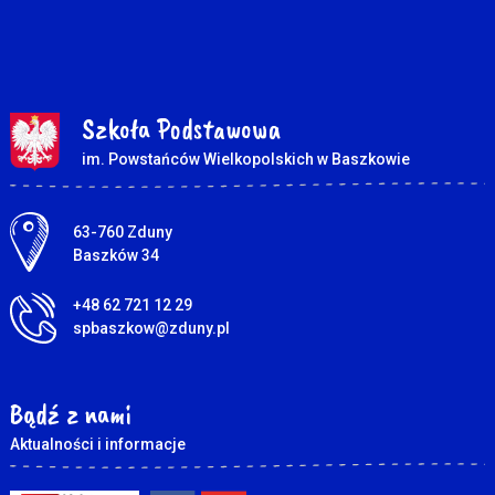
Szkoła Podstawowa
im. Powstańców Wielkopolskich w Baszkowie
Adres pocztowy:
63-760 Zduny
Baszków 34
+48 62 721 12 29
spbaszkow@zduny.pl
Bądź z nami
Aktualności i informacje