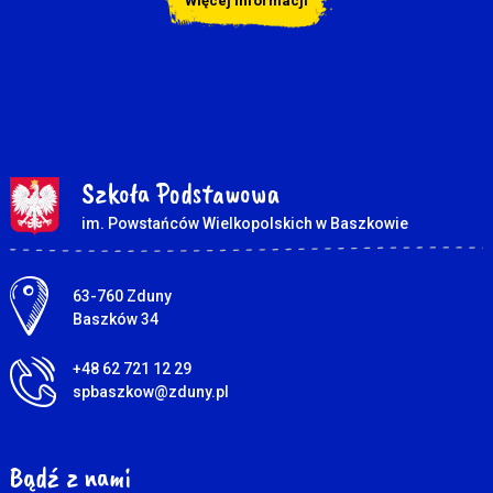
Więcej informacji
Szkoła Podstawowa
im. Powstańców Wielkopolskich w Baszkowie
Adres pocztowy:
63-760 Zduny
Baszków 34
+48 62 721 12 29
spbaszkow@zduny.pl
Bądź z nami