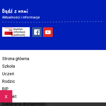
Bądź z nami
Aktualności i informacje
Strona główna
Szkoła
Uczeń
Rodzic
BIP
x
Kontakt
Deklaracja dostępności