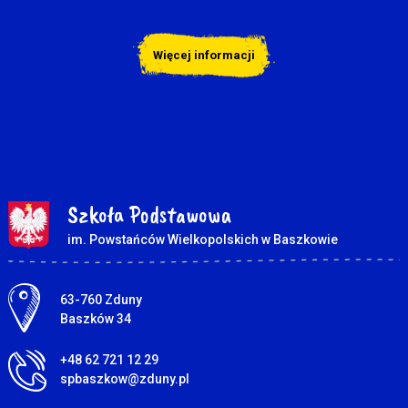
Więcej informacji
Szkoła Podstawowa
im. Powstańców Wielkopolskich w Baszkowie
Adres pocztowy:
63-760 Zduny
Baszków 34
+48 62 721 12 29
spbaszkow@zduny.pl