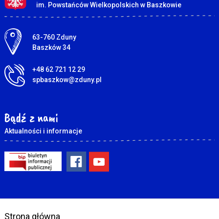
im. Powstańców Wielkopolskich w Baszkowie
Adres pocztowy:
63-760 Zduny
Baszków 34
+48 62 721 12 29
spbaszkow@zduny.pl
Bądź z nami
Aktualności i informacje
Strona główna