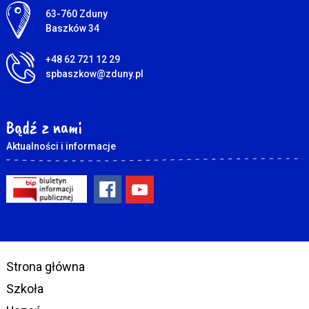
Adres pocztowy:
63-760 Zduny
Baszków 34
+48 62 721 12 29
spbaszkow@zduny.pl
Bądź z nami
Aktualności i informacje
Strona główna
Szkoła