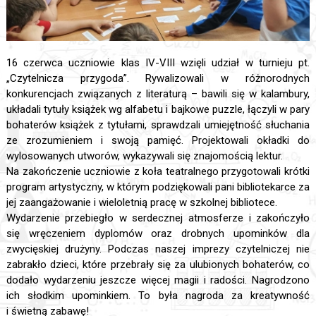
16 czerwca uczniowie klas IV-VIII wzięli udział w turnieju pt.
„Czytelnicza przygoda”. Rywalizowali w różnorodnych
konkurencjach związanych z literaturą – bawili się w kalambury,
układali tytuły książek wg alfabetu i bajkowe puzzle, łączyli w pary
bohaterów książek z tytułami, sprawdzali umiejętność słuchania
ze zrozumieniem i swoją pamięć. Projektowali okładki do
wylosowanych utworów, wykazywali się znajomością lektur.
Na zakończenie uczniowie z koła teatralnego przygotowali krótki
program artystyczny, w którym podziękowali pani bibliotekarce za
jej zaangażowanie i wieloletnią pracę w szkolnej bibliotece.
Wydarzenie przebiegło w serdecznej atmosferze i zakończyło
się wręczeniem dyplomów oraz drobnych upominków dla
zwycięskiej drużyny. Podczas naszej imprezy czytelniczej nie
zabrakło dzieci, które przebrały się za ulubionych bohaterów, co
dodało wydarzeniu jeszcze więcej magii i radości. Nagrodzono
ich słodkim upominkiem. To była nagroda za kreatywność
i świetną zabawę!