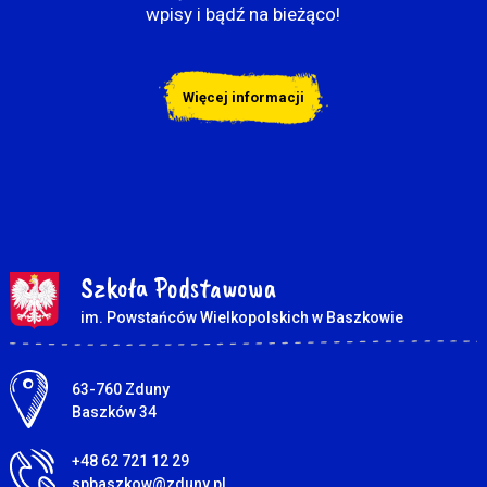
wpisy i bądź na bieżąco!
Więcej informacji
Szkoła Podstawowa
im. Powstańców Wielkopolskich w Baszkowie
Adres pocztowy:
63-760 Zduny
Baszków 34
+48 62 721 12 29
spbaszkow@zduny.pl