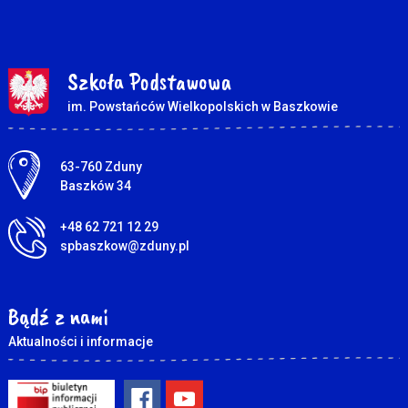
Szkoła Podstawowa
im. Powstańców Wielkopolskich w Baszkowie
Adres pocztowy:
63-760 Zduny
Baszków 34
+48 62 721 12 29
spbaszkow@zduny.pl
Bądź z nami
Aktualności i informacje