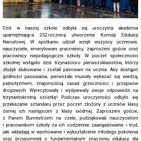
Dziś w naszej szkole odbyła się uroczysta akademia
upamiętniająca 252.rocznicę utworzenia Komisji Edukacji
Narodowej. W spotkaniu udział wzięli wszyscy uczniowie,
nauczyciele, emerytowani pracownicy, zaproszeni goście oraz
pracownicy niepedagogiczni szkoły. W poczet społeczności
szkolnej wstąpiło dziś trzynaścioro pierwszoklasistów, którzy
złożyli ślubowanie i zostali pasowani na ucznia. Aby dostąpić
godności pasowania, pierwszaki musiały wykazać się wiedzą,
patriotyzmem, znajomością zasad grzeczności i przepisów
drogowych. Wyrecytowały i wyśpiewały swoje odpowiedzi na
trzynastokrotną szóstkę! Podczas uroczystości odbyło się
przekazanie sztandaru przez poczet złożony z uczniów klasy
ósmej ich następcom z klasy siódmej. Zaproszeni goście,
z Panem Burmistrzem na czele, podziękowali nauczycielom
i pracownikom szkoły za ich codziennie zaangażowanie i trud,
jaki wkładają w wychowanie i wykształcenie młodego pokolenia
oraz przypomnieli o fundamentalnym znaczeniu edukacji dla