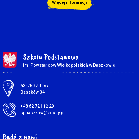
Więcej informacji
Szkoła Podstawowa
im. Powstańców Wielkopolskich w Baszkowie
Adres pocztowy:
63-760 Zduny
Baszków 34
+48 62 721 12 29
spbaszkow@zduny.pl
Bądź z nami