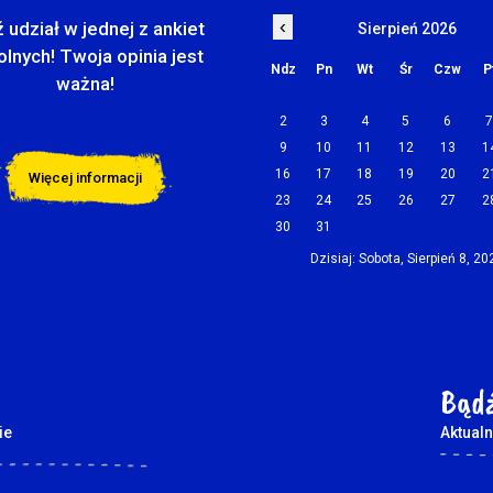
‹
 udział w jednej z ankiet
Sierpień 2026
olnych! Twoja opinia jest
Ndz
Pn
Wt
Śr
Czw
P
ważna!
2
3
4
5
6
9
10
11
12
13
1
16
17
18
19
20
2
Więcej informacji
23
24
25
26
27
2
30
31
Dzisiaj: Sobota, Sierpień 8, 20
Bądź
ie
Aktualn