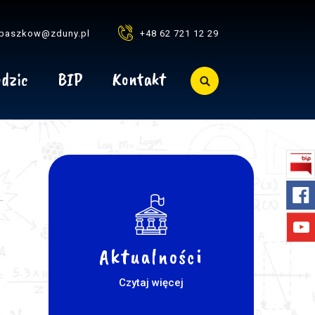
baszkow@zduny.pl
+48 62 721 12 29
dzic
BIP
Kontakt
Aktualności
Czytaj więcej