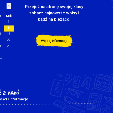
›
Przejdź na stronę swojej klasy
zobacz najnowsze wpisy i
t
Sob
bądź na bieżąco!
1
7
8
4
15
1
22
Więcej informacji
8
29
26
 z nami
ości i informacje