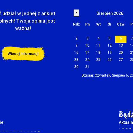
‹
 udział w jednej z ankiet
Sierpień 2026
olnych! Twoja opinia jest
Ndz
Pn
Wt
Śr
Czw
P
ważna!
2
3
4
5
6
9
10
11
12
13
1
16
17
18
19
20
2
Więcej informacji
23
24
25
26
27
2
30
31
Dzisiaj: Czwartek, Sierpień 6, 
Bądź
ie
Aktualn