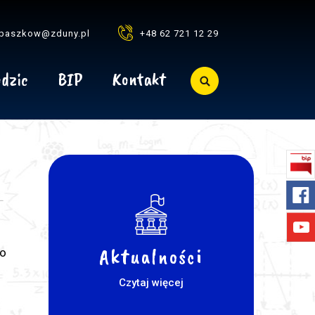
baszkow@zduny.pl
+48 62 721 12 29
dzic
BIP
Kontakt
Aktualności
go
Czytaj więcej