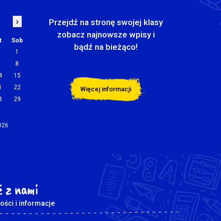
›
Przejdź na stronę swojej klasy
zobacz najnowsze wpisy i
t
Sob
bądź na bieżąco!
1
7
8
4
15
1
22
Więcej informacji
8
29
2026
 z nami
ości i informacje