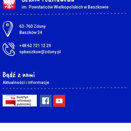
im. Powstańców Wielkopolskich w Baszkowie
Adres pocztowy:
63-760 Zduny
Baszków 34
+48 62 721 12 29
spbaszkow@zduny.pl
Bądź z nami
Aktualności i informacje