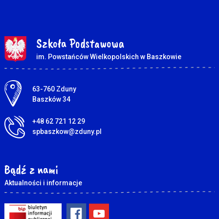
Szkoła Podstawowa
im. Powstańców Wielkopolskich w Baszkowie
Adres pocztowy:
63-760 Zduny
Baszków 34
+48 62 721 12 29
spbaszkow@zduny.pl
Bądź z nami
Aktualności i informacje