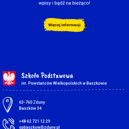
wpisy i bądź na bieżąco!
Więcej informacji
Szkoła Podstawowa
im. Powstańców Wielkopolskich w Baszkowie
Adres pocztowy:
63-760 Zduny
Baszków 34
+48 62 721 12 29
spbaszkow@zduny.pl