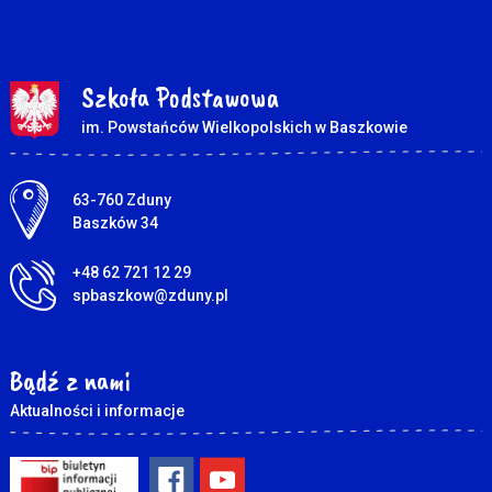
Szkoła Podstawowa
im. Powstańców Wielkopolskich w Baszkowie
Adres pocztowy:
63-760 Zduny
Baszków 34
+48 62 721 12 29
spbaszkow@zduny.pl
Bądź z nami
Aktualności i informacje