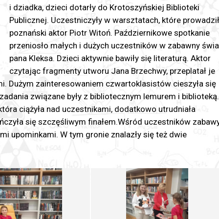
i dziadka, dzieci dotarły do Krotoszyńskiej Biblioteki
Publicznej. Uczestniczyły w warsztatach, które prowadzi
poznański aktor Piotr Witoń. Październikowe spotkanie
przeniosło małych i dużych uczestników w zabawny świa
pana Kleksa. Dzieci aktywnie bawiły się literaturą. Aktor
czytając fragmenty utworu Jana Brzechwy, przeplatał je
mi. Dużym zainteresowaniem czwartoklasistów cieszyła się
adania związane były z bibliotecznym lemurem i biblioteką.
 która ciążyła nad uczestnikami, dodatkowo utrudniała
ńczyła się szczęśliwym finałem.Wśród uczestników zabaw
i upominkami. W tym gronie znalazły się też dwie