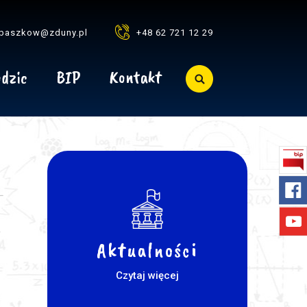
baszkow@zduny.pl
+48 62 721 12 29
dzic
BIP
Kontakt
Aktualności
Czytaj więcej