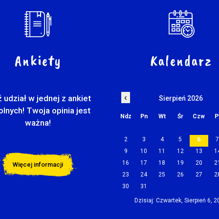
Ankiety
Kalendarz
‹
 udział w jednej z ankiet
Sierpień 2026
olnych! Twoja opinia jest
Ndz
Pn
Wt
Śr
Czw
P
ważna!
2
3
4
5
6
9
10
11
12
13
1
16
17
18
19
20
2
Więcej informacji
23
24
25
26
27
2
30
31
Dzisiaj: Czwartek, Sierpień 6, 