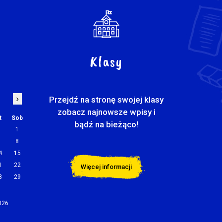
Klasy
›
Przejdź na stronę swojej klasy
zobacz najnowsze wpisy i
t
Sob
bądź na bieżąco!
1
7
8
4
15
1
22
Więcej informacji
8
29
2026