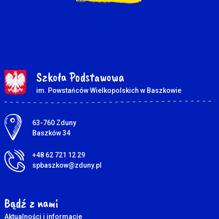
Szkoła Podstawowa
im. Powstańców Wielkopolskich w Baszkowie
Adres pocztowy:
63-760 Zduny
Baszków 34
+48 62 721 12 29
spbaszkow@zduny.pl
Bądź z nami
Aktualności i informacje