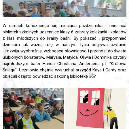
W ramach kończącego się miesiąca października - miesiąca
bibliotek szkolnych uczennice klasy 6 zabrały koleżanki i kolegów
z klas młodszych do krainy baśni. By pokazać i przypomnieć
dzieciom jak ważną rolę w naszym życiu odgrywa czytanie
- rozwija wyobraźnię, wzbogaca słownictwo i przenosi do świata
ulubionych bohaterów, Marysia, Matylda, Oliwia i Dominika czytały
najmłodszym baśń Hansa Christiana Andersena pt: "Królowa
Śniegu". Uczniowie chętnie wysłuchali przygód Kaya i Gerdy oraz
obiecali często odwiedzać szkolną bibliotekę