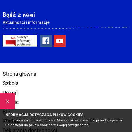
Bądź z nami
Aktualności i informacje
Strona główna
Szkoła
Uczeń
x
Rodzic
BIP
INFORMACJA DOTYCZĄCA PLIKÓW COOKIES
Kontakt
Strona korzysta z plików cookies. Możesz określić warunki przechowywania
lub dostępu do plików cookies w Twojej przeglądarce.
Deklaracja dostępności