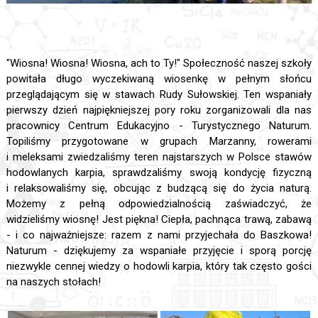
"Wiosna! Wiosna! Wiosna, ach to Ty!" Społeczność naszej szkoły
powitała długo wyczekiwaną wiosenkę w pełnym słońcu
przeglądającym się w stawach Rudy Sułowskiej. Ten wspaniały
pierwszy dzień najpiękniejszej pory roku zorganizowali dla nas
pracownicy Centrum Edukacyjno - Turystycznego Naturum.
Topiliśmy przygotowane w grupach Marzanny, rowerami
i meleksami zwiedzaliśmy teren najstarszych w Polsce stawów
hodowlanych karpia, sprawdzaliśmy swoją kondycję fizyczną
i relaksowaliśmy się, obcując z budzącą się do życia naturą.
Możemy z pełną odpowiedzialnością zaświadczyć, że
widzieliśmy wiosnę! Jest piękna! Ciepła, pachnąca trawą, zabawą
- i co najważniejsze: razem z nami przyjechała do Baszkowa!
Naturum - dziękujemy za wspaniałe przyjęcie i sporą porcję
niezwykle cennej wiedzy o hodowli karpia, który tak często gości
na naszych stołach!