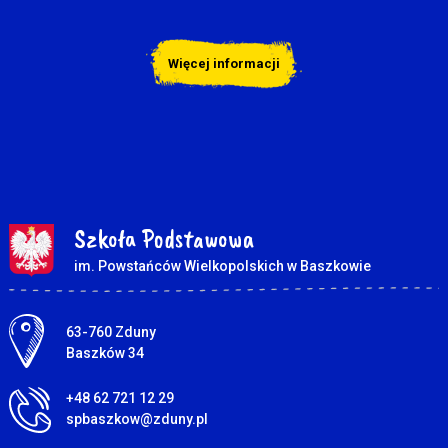
Więcej informacji
Szkoła Podstawowa
im. Powstańców Wielkopolskich w Baszkowie
Adres pocztowy:
63-760 Zduny
Baszków 34
+48 62 721 12 29
spbaszkow@zduny.pl