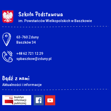
Szkoła Podstawowa
im. Powstańców Wielkopolskich w Baszkowie
Adres pocztowy:
63-760 Zduny
Baszków 34
+48 62 721 12 29
spbaszkow@zduny.pl
Bądź z nami
Aktualności i informacje