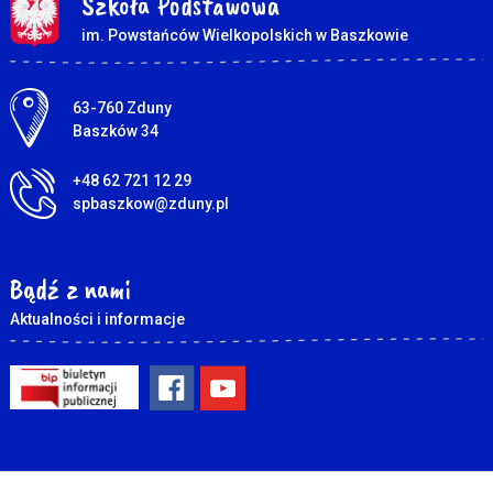
Szkoła Podstawowa
im. Powstańców Wielkopolskich w Baszkowie
Adres pocztowy:
63-760 Zduny
Baszków 34
+48 62 721 12 29
spbaszkow@zduny.pl
Bądź z nami
Aktualności i informacje