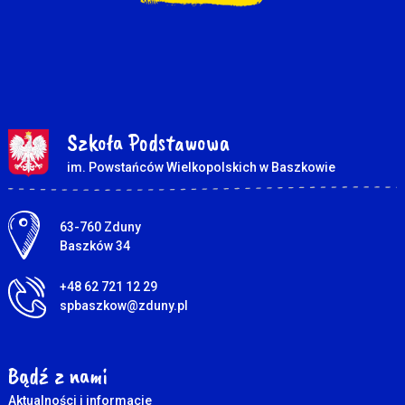
Szkoła Podstawowa
im. Powstańców Wielkopolskich w Baszkowie
Adres pocztowy:
63-760 Zduny
Baszków 34
+48 62 721 12 29
spbaszkow@zduny.pl
Bądź z nami
Aktualności i informacje