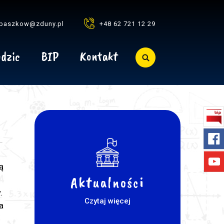
baszkow@zduny.pl
+48 62 721 12 29
dzic
BIP
Kontakt
ą
Aktualności
.
Czytaj więcej
a