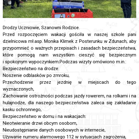
Drodzy Uczniowie, Szanowni Rodzice.
Przed rozpoczęciem wakacji gościła w naszej szkole pani
dzielnicowa mł.asp. Monika Klimek z Posterunku w Zdunach, aby
przypomnieć o ważnych przepisach i zasadach bezpieczeństwa,
które pomogą nam wszystkim cieszyć się bezpiecznym
i spokojnym wypoczynkiem.Podczas wizyty omówiono m.in.:
Bezpieczeństwo na drodze:
Noszenie odblasków po zmroku,
Przechodzenie przez jezdnię w miejscach do tego
wyznaczonych,
Zachowanie ostrożności podczas jazdy rowerem, na rolkami i na
hulajnodze, dla naszego bezpieczeństwa zaleca się zakładanie
kasku ochronnego,
Bezpieczeństwo w domu i na wakacjach:
Nieotwieranie drzwi obcym osobom,
Nieudostępnianie danych osobowych w internecie,
Używanie numeru alarmowego 112 w sytuacjach zagrożenia,