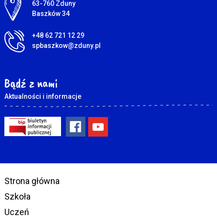
Adres pocztowy:
63-760 Zduny
Baszków 34
+48 62 721 12 29
spbaszkow@zduny.pl
Bądź z nami
Aktualności i informacje
Strona główna
Szkoła
Uczeń