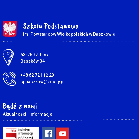
Szkoła Podstawowa
im. Powstańców Wielkopolskich w Baszkowie
Adres pocztowy:
63-760 Zduny
Baszków 34
+48 62 721 12 29
spbaszkow@zduny.pl
Bądź z nami
Aktualności i informacje