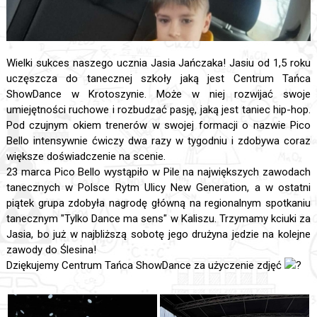
Wielki sukces naszego ucznia Jasia Jańczaka! Jasiu od 1,5 roku
uczęszcza do tanecznej szkoły jaką jest Centrum Tańca
ShowDance w Krotoszynie. Może w niej rozwijać swoje
umiejętności ruchowe i rozbudzać pasję, jaką jest taniec hip-hop.
Pod czujnym okiem trenerów w swojej formacji o nazwie Pico
Bello intensywnie ćwiczy dwa razy w tygodniu i zdobywa coraz
większe doświadczenie na scenie.
23 marca Pico Bello wystąpiło w Pile na największych zawodach
tanecznych w Polsce Rytm Ulicy New Generation, a w ostatni
piątek grupa zdobyła nagrodę główną na regionalnym spotkaniu
tanecznym "Tylko Dance ma sens" w Kaliszu. Trzymamy kciuki za
Jasia, bo już w najbliższą sobotę jego drużyna jedzie na kolejne
zawody do Ślesina!
Dziękujemy Centrum Tańca ShowDance za użyczenie zdjęć