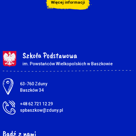
Więcej informacji
Szkoła Podstawowa
im. Powstańców Wielkopolskich w Baszkowie
Adres pocztowy:
63-760 Zduny
Baszków 34
+48 62 721 12 29
spbaszkow@zduny.pl
Bądź z nami