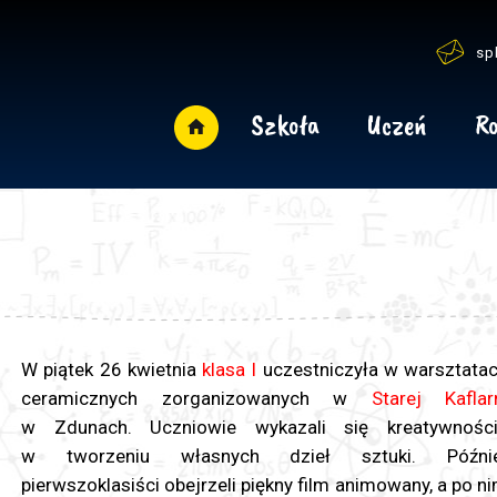
sp
Szkoła
Uczeń
Ro
W piątek 26 kwietnia
klasa I
uczestniczyła w warsztata
ceramicznych zorganizowanych w
Starej Kaflar
w Zdunach. Uczniowie wykazali się kreatywnośc
w tworzeniu własnych dzieł sztuki. Późnie
pierwszoklasiści obejrzeli piękny film animowany, a po n