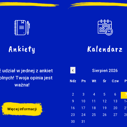
Ankiety
Kalendarz
‹
 udział w jednej z ankiet
Sierpień 2026
olnych! Twoja opinia jest
Ndz
Pn
Wt
Śr
Czw
P
ważna!
2
3
4
5
6
9
10
11
12
13
1
16
17
18
19
20
2
Więcej informacji
23
24
25
26
27
2
30
31