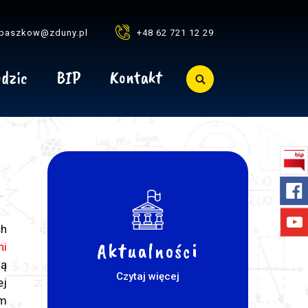
baszkow@zduny.pl
+48 62 721 12 29
dzic
BIP
Kontakt
ch
Aktualności
ni
ią
Czytaj więcej
j
im