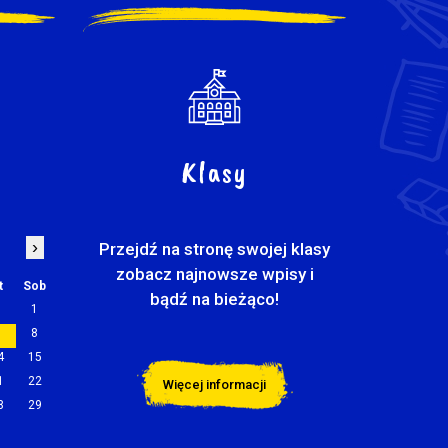
Klasy
›
Przejdź na stronę swojej klasy
zobacz najnowsze wpisy i
t
Sob
bądź na bieżąco!
1
7
8
4
15
1
22
Więcej informacji
8
29