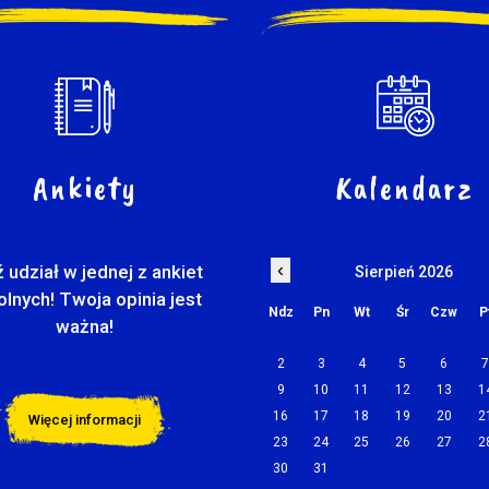
Ankiety
Kalendarz
‹
 udział w jednej z ankiet
Sierpień 2026
olnych! Twoja opinia jest
Ndz
Pn
Wt
Śr
Czw
P
ważna!
2
3
4
5
6
9
10
11
12
13
1
16
17
18
19
20
2
Więcej informacji
23
24
25
26
27
2
30
31