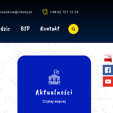
baszkow@zduny.pl
+48 62 721 12 29
dzic
BIP
Kontakt
Aktualności
Czytaj więcej