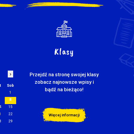
Klasy
›
Przejdź na stronę swojej klasy
zobacz najnowsze wpisy i
t
Sob
bądź na bieżąco!
1
7
8
4
15
1
22
Więcej informacji
8
29