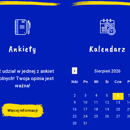
Ankiety
Kalendarz
‹
 udział w jednej z ankiet
Sierpień 2026
olnych! Twoja opinia jest
Ndz
Pn
Wt
Śr
Czw
P
ważna!
2
3
4
5
6
9
10
11
12
13
1
16
17
18
19
20
2
Więcej informacji
23
24
25
26
27
2
30
31