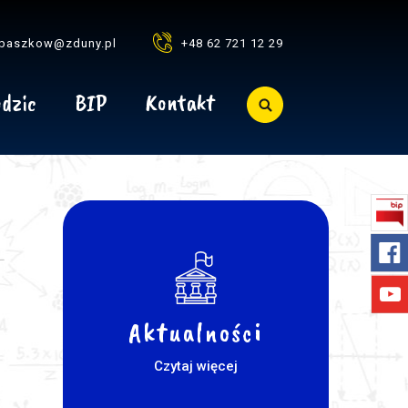
baszkow@zduny.pl
+48 62 721 12 29
dzic
BIP
Kontakt
Aktualności
.
Czytaj więcej