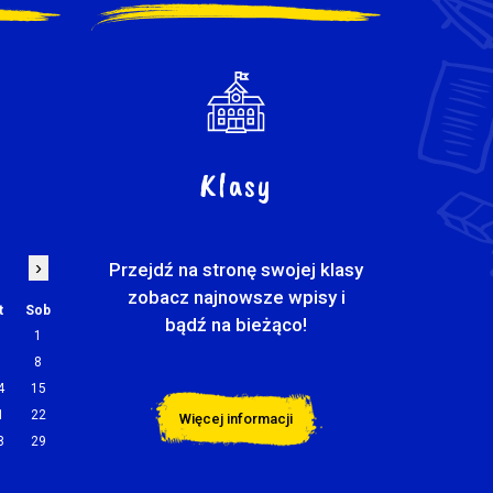
Klasy
›
Przejdź na stronę swojej klasy
zobacz najnowsze wpisy i
t
Sob
bądź na bieżąco!
1
7
8
4
15
1
22
Więcej informacji
8
29