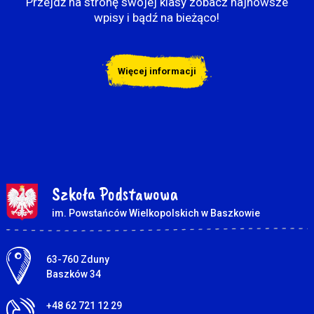
Przejdź na stronę swojej klasy zobacz najnowsze
wpisy i bądź na bieżąco!
Więcej informacji
Szkoła Podstawowa
im. Powstańców Wielkopolskich w Baszkowie
Adres pocztowy:
63-760 Zduny
Baszków 34
+48 62 721 12 29