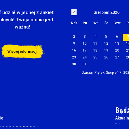
‹
 udział w jednej z ankiet
Sierpień 2026
olnych! Twoja opinia jest
Ndz
Pn
Wt
Śr
Czw
P
ważna!
2
3
4
5
6
9
10
11
12
13
1
16
17
18
19
20
2
Więcej informacji
23
24
25
26
27
2
30
31
Dzisiaj: Piątek, Sierpień 7, 20
Bądź
ie
Aktualn