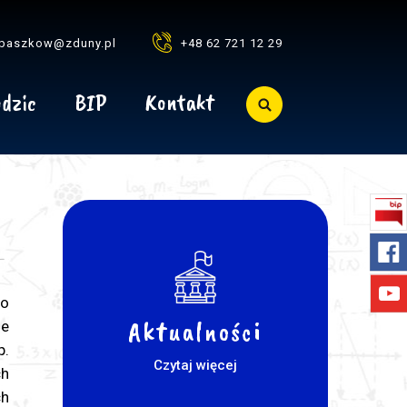
baszkow@zduny.pl
+48 62 721 12 29
dzic
BIP
Kontakt
do
Aktualności
ie
p.
Czytaj więcej
ch
h