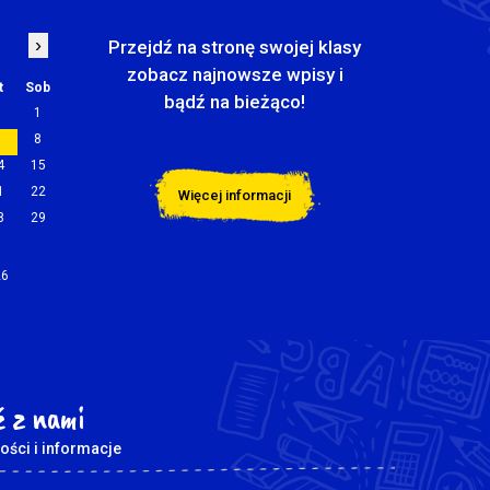
›
Przejdź na stronę swojej klasy
zobacz najnowsze wpisy i
t
Sob
bądź na bieżąco!
1
7
8
4
15
1
22
Więcej informacji
8
29
26
 z nami
ości i informacje