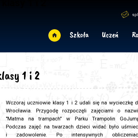
lasy 1 i 2
sp
Szkoła
Uczeń
Ro
asy 1 i 2
Wczoraj uczniowie klasy 1 i 2 udali się na wycieczkę 
Wrocławia. Przygodę rozpoczęli zajęciami o nazw
"Matma na trampach" w Parku Trampolin GoJum
Podczas zajęć na twarzach dzieci widać było uśmie
i zadowolenie. Po intensywnych obliczeniac