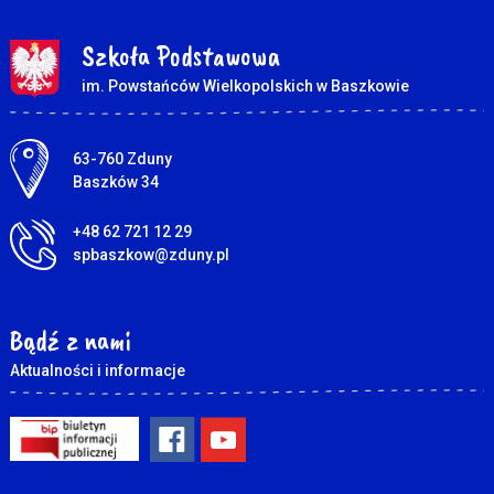
Szkoła Podstawowa
im. Powstańców Wielkopolskich w Baszkowie
Adres pocztowy:
63-760 Zduny
Baszków 34
+48 62 721 12 29
spbaszkow@zduny.pl
Bądź z nami
Aktualności i informacje