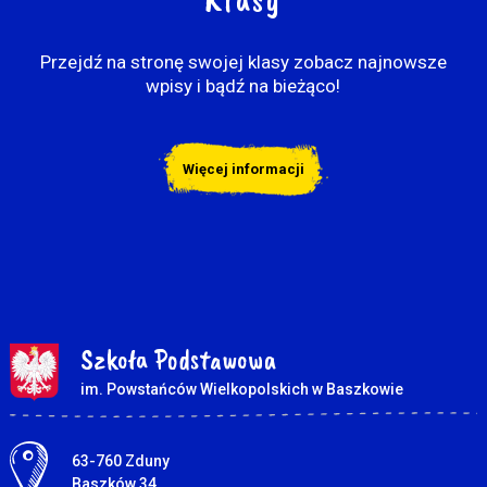
Przejdź na stronę swojej klasy zobacz najnowsze
wpisy i bądź na bieżąco!
Więcej informacji
Szkoła Podstawowa
im. Powstańców Wielkopolskich w Baszkowie
Adres pocztowy:
63-760 Zduny
Baszków 34