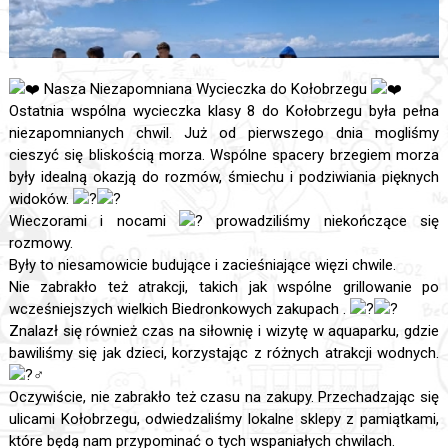
Nasza Niezapomniana Wycieczka do Kołobrzegu
Ostatnia wspólna wycieczka klasy 8 do Kołobrzegu była pełna
niezapomnianych chwil. Już od pierwszego dnia mogliśmy
cieszyć się bliskością morza. Wspólne spacery brzegiem morza
były idealną okazją do rozmów, śmiechu i podziwiania pięknych
widoków.
Wieczorami i nocami
prowadziliśmy niekończące się
rozmowy.
Były to niesamowicie budujące i zacieśniające więzi chwile.
Nie zabrakło też atrakcji, takich jak wspólne grillowanie po
wcześniejszych wielkich Biedronkowych zakupach .
Znalazł się również czas na siłownię i wizytę w aquaparku, gdzie
bawiliśmy się jak dzieci, korzystając z różnych atrakcji wodnych.
Oczywiście, nie zabrakło też czasu na zakupy. Przechadzając się
ulicami Kołobrzegu, odwiedzaliśmy lokalne sklepy z pamiątkami,
które będą nam przypominać o tych wspaniałych chwilach.