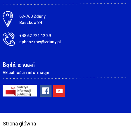
Adres pocztowy:
63-760 Zduny
Baszków 34
+48 62 721 12 29
spbaszkow@zduny.pl
Bądź z nami
Aktualności i informacje
Strona główna