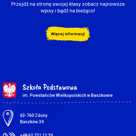
Przejdź na stronę swojej klasy zobacz najnowsze
wpisy i bądź na bieżąco!
Więcej informacji
Szkoła Podstawowa
im. Powstańców Wielkopolskich w Baszkowie
Adres pocztowy:
63-760 Zduny
Baszków 34
+48 62 721 12 29