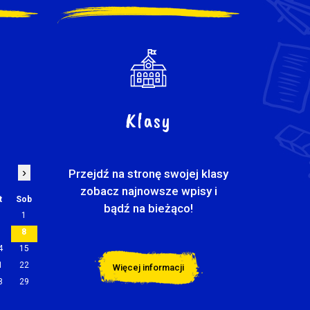
Klasy
›
Przejdź na stronę swojej klasy
zobacz najnowsze wpisy i
t
Sob
bądź na bieżąco!
1
7
8
4
15
1
22
Więcej informacji
8
29