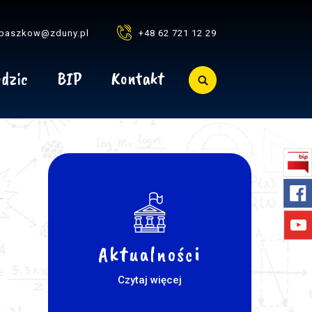
baszkow@zduny.pl
+48 62 721 12 29
dzic
BIP
Kontakt
Aktualności
Czytaj więcej