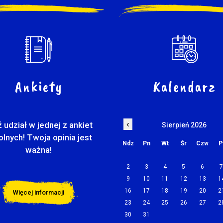
Ankiety
Kalendarz
‹
 udział w jednej z ankiet
Sierpień 2026
olnych! Twoja opinia jest
Ndz
Pn
Wt
Śr
Czw
P
ważna!
2
3
4
5
6
9
10
11
12
13
1
16
17
18
19
20
2
Więcej informacji
23
24
25
26
27
2
30
31