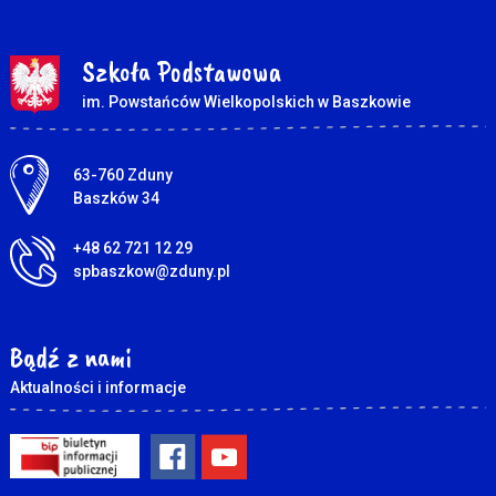
Szkoła Podstawowa
im. Powstańców Wielkopolskich w Baszkowie
Adres pocztowy:
63-760 Zduny
Baszków 34
+48 62 721 12 29
spbaszkow@zduny.pl
Bądź z nami
Aktualności i informacje