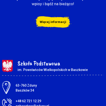
wpisy i bądź na bieżąco!
Więcej informacji
Szkoła Podstawowa
im. Powstańców Wielkopolskich w Baszkowie
Adres pocztowy:
63-760 Zduny
Baszków 34
+48 62 721 12 29
spbaszkow@zduny.pl