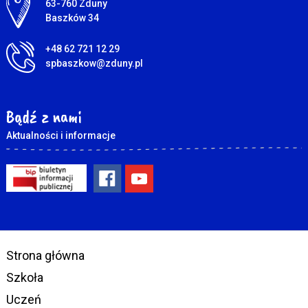
Adres pocztowy:
63-760 Zduny
Baszków 34
+48 62 721 12 29
spbaszkow@zduny.pl
Bądź z nami
Aktualności i informacje
Strona główna
Szkoła
Uczeń