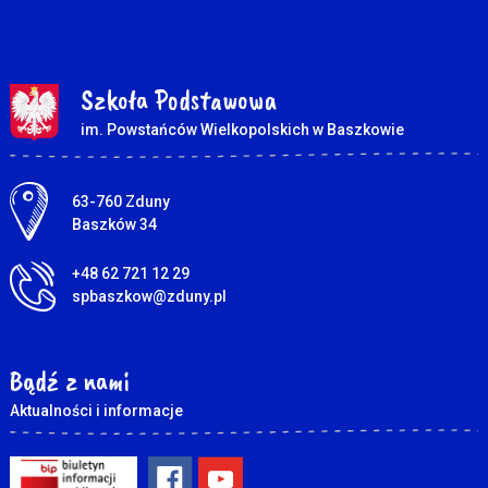
Szkoła Podstawowa
im. Powstańców Wielkopolskich w Baszkowie
Adres pocztowy:
63-760 Zduny
Baszków 34
+48 62 721 12 29
spbaszkow@zduny.pl
Bądź z nami
Aktualności i informacje