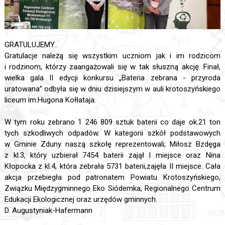
GRATULUJEMY...
Gratulacje należą się wszystkim uczniom jak i im rodzicom
i rodzinom, którzy zaangażowali się w tak słuszną akcję. Finał,
wielka gala II edycji konkursu „Bateria zebrana - przyroda
uratowana” odbyła się w dniu dzisiejszym w auli krotoszyńskiego
liceum im.Hugona Kołłataja.
W tym roku zebrano 1 246 809 sztuk baterii co daje ok.21 ton
tych szkodliwych odpadów. W kategorii szkół podstawowych
w Gminie Zduny naszą szkołę reprezentowali; Miłosz Bzdęga
z kl.3, który uzbierał 7454 baterii zajął I miejsce oraz Nina
Kłopocka z kl.4, która zebrała 5731 baterii,zajęła II miejsce. Cała
akcja przebiegła pod patronatem Powiatu Krotoszyńskiego,
Związku Międzygminnego Eko Siódemka, Regionalnego Centrum
Edukacji Ekologicznej oraz urzędów gminnych.
D. Augustyniak-Hafermann