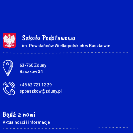
Szkoła Podstawowa
im. Powstańców Wielkopolskich w Baszkowie
Adres pocztowy:
63-760 Zduny
Baszków 34
+48 62 721 12 29
spbaszkow@zduny.pl
Bądź z nami
Aktualności i informacje