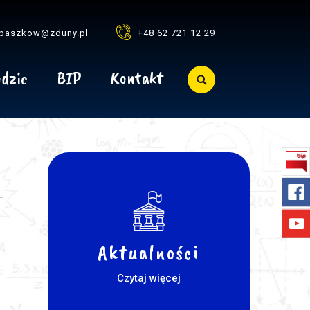
baszkow@zduny.pl
+48 62 721 12 29
dzic
BIP
Kontakt
Aktualności
Czytaj więcej