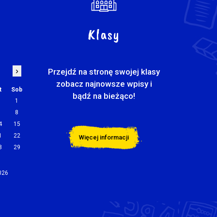
Klasy
›
Przejdź na stronę swojej klasy
zobacz najnowsze wpisy i
t
Sob
bądź na bieżąco!
1
7
8
4
15
1
22
Więcej informacji
8
29
2026