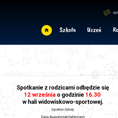
sp
Szkoła
Uczeń
Ro
Spotkanie z rodzicami odbędzie się
12 września
o godzinie
16.30
w hali widowiskowo-sportowej.
Dyrektor Szkoły
Daria Augustyniak-Hafermann