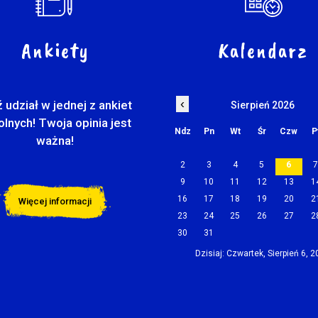
Ankiety
Kalendarz
‹
 udział w jednej z ankiet
Sierpień 2026
olnych! Twoja opinia jest
Ndz
Pn
Wt
Śr
Czw
P
ważna!
2
3
4
5
6
9
10
11
12
13
1
16
17
18
19
20
2
Więcej informacji
23
24
25
26
27
2
30
31
Dzisiaj: Czwartek, Sierpień 6, 