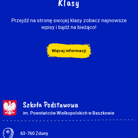
Klasy
Przejdź na stronę swojej klasy zobacz najnowsze
wpisy i bądź na bieżąco!
Więcej informacji
Szkoła Podstawowa
im. Powstańców Wielkopolskich w Baszkowie
Adres pocztowy:
63-760 Zduny