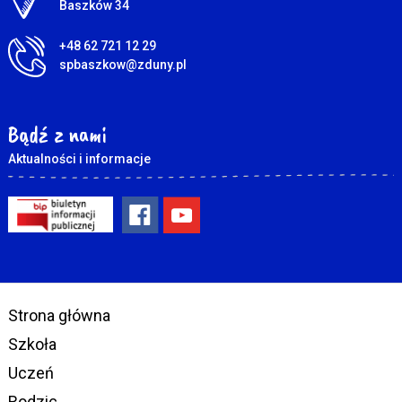
Baszków 34
+48 62 721 12 29
spbaszkow@zduny.pl
Bądź z nami
Aktualności i informacje
Strona główna
Szkoła
Uczeń
Rodzic